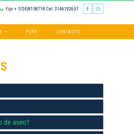
Fijo + 57(4)8158718 Cel: 3146192657
AS
PQRS
CONTACTO
ES
io de aseo?