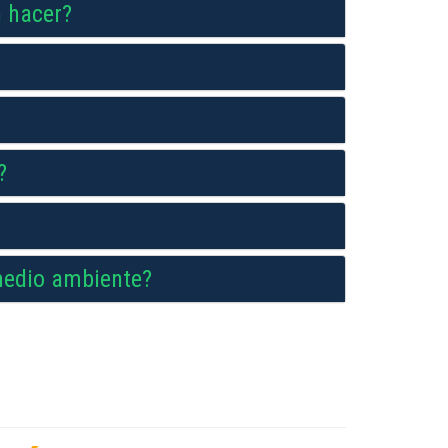
n hacer?
?
medio ambiente?