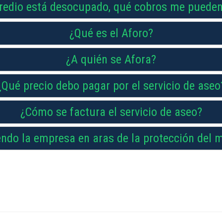
predio está desocupado, qué cobros me puede
¿Qué es el Aforo?
¿A quién se Afora?
¿Qué precio debo pagar por el servicio de aseo
¿Cómo se factura el servicio de aseo?
endo la empresa en aras de la protección del 